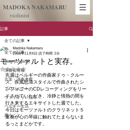
​MADOKA NAKAMARU
violinist
記事
全ての記事
Madoka Nakamaru
全ての記事
2018年11月6日
読了時間: 2分
モーツァルトと実存。
Blog (English)
5つ星のうちNaNと評価されています。
演奏会情報
先週はベルギーの作曲家ドゥ・クルー
古楽・演奏考察
ス、疾風怒濤スタイルで作曲されたシ
プロジェクト
ンフォニーのCDレコーディングをリー
ドさせていただき、冷静と情熱の間を
ヴァイオリン指導
行き来するエキサイトした週でした。
ベルギー生活
今日はモーツァルトのクラリネット５
思うこと
重奏が心の琴線に触れてたまらないま
るっとまどかです。