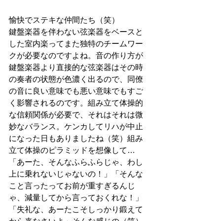
愉快でステキな仲間たち（笑）
鍵盤楽器を伴わない弦楽器をベースと
した室内楽ってまた独特のチームワー
クが必要なのですよね。音の作り方が
鍵盤楽器より直接的な弦楽器はその時
の奏者の状態が色濃く出るので、同僚
の音に良い意味でも悪い意味でもすご
く影響されるのです。組み立て体操的
な信頼関係が必要で、それはそれは微
妙なバランス。ケンカしてリハが中止
になった日もありましたね（笑）組み
立て体操のピラミッドを想像して…
「あーた、そんなふらふらじゃ、わし
上に乗れないじゃないの！」「そんな
こと言ったってお前が重すぎるんじ
ゃ、減量してから言っておくれな！」
「失礼な、あーたこそしっかり鍛えて