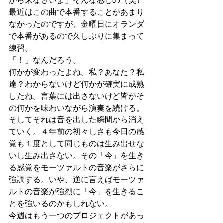
から来なさいよ」そんな感じの（笑）
最近はこの曲で本番することがあまり
なかったのですが、金曜日にオランダ
で本番があるので久しぶりに集まって
練習。
「！」なんだろう。
何かが変わったよね。私？あなた？私
達？わからないけど何かが確実に成熟
したね。言葉には出さないけど皆がそ
の何かを味わいながら演奏を続ける。
そしてそれは音を出した瞬間から消え
ていく。４年前の初々しさも今日の感
覚も１度として同じものは生み出せな
いし生み出さない。その「今」を生き
る感覚をモーツァルトの音楽がさらに
強調する。いや、逆に言えばモーツァ
ルトの音楽が強烈に「今」を生きるこ
とを強いるのかもしれない。
今週はもう一つのプロジェクトがあっ